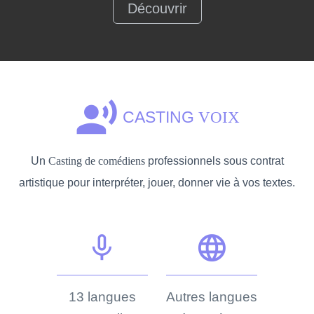
Découvrir
record_voice_over
CASTING
VOIX
Un
Casting de comédiens
professionnels sous contrat
artistique pour interpréter, jouer, donner vie à vos textes.
mic_none
language
13 langues
Autres langues