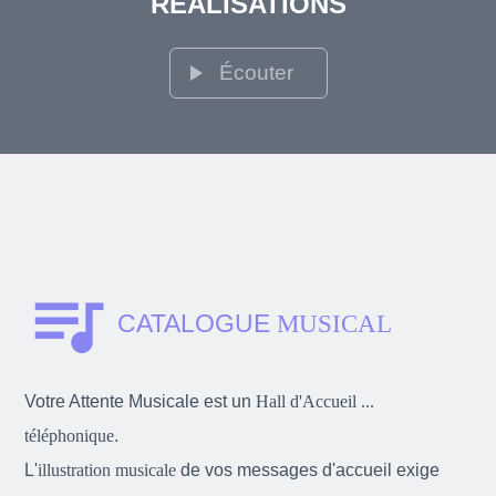
RÉALISATIONS
play_arrow
Écouter
queue_music
CATALOGUE
MUSICAL
Votre Attente Musicale est un
Hall d'Accueil ...
téléphonique
.
L'
illustration musicale
de vos messages d'accueil exige