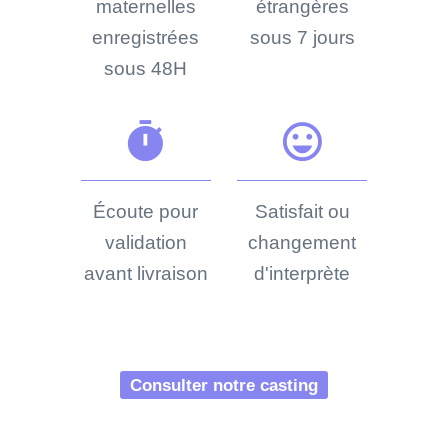
maternelles
étrangères
enregistrées
sous 7 jours
sous 48H
timer
sentiment_very_satisfied
Écoute pour
Satisfait ou
validation
changement
avant livraison
d'interprète
Consulter notre casting