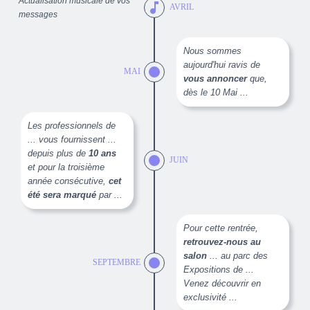
Actualisation musicale de vos
music_note
AVRIL
messages
Nous sommes
aujourd'hui ravis de
MAI
vous annoncer
que,
dès le 10 Mai ...
Les professionnels de
... vous fournissent ...
depuis plus de
10 ans
JUIN
et pour la troisième
année consécutive,
cet
été sera marqué
par ...
Pour cette rentrée,
retrouvez-nous au
salon
... au parc des
SEPTEMBRE
Expositions de ...
Venez découvrir en
exclusivité ...