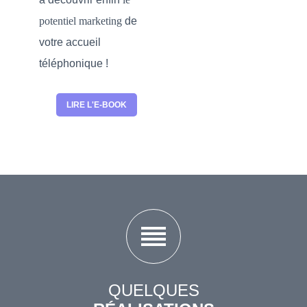
potentiel marketing
de
votre accueil
téléphonique !
LIRE L'E-BOOK
reorder
QUELQUES